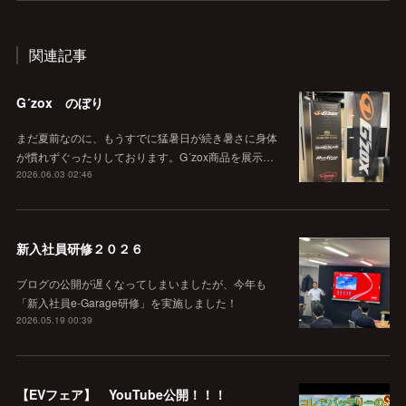
関連記事
G´zox のぼり
まだ夏前なのに、もうすでに猛暑日が続き暑さに身体
が慣れずぐったりしております。G´zox商品を展示…
2026.06.03 02:46
新入社員研修２０２６
ブログの公開が遅くなってしまいましたが、今年も
「新入社員e-Garage研修」を実施しました！
2026.05.19 00:39
【EVフェア】 YouTube公開！！！