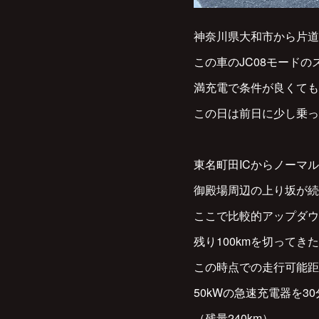
神奈川県大和市から片道
この車のJC08モードの
満充電で条件が良くても
この日は前日に少し乗っ
東名町田ICからノーマ
御殿場周辺の上り坂が続
ここで比較的アップダウ
残り100kmを切ってき
この時点での走行可能距離
50kWの急速充電器を3
（残量240km）