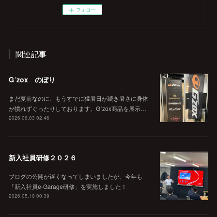
フォロー
関連記事
G´zox のぼり
まだ夏前なのに、もうすでに猛暑日が続き暑さに身体
が慣れずぐったりしております。G´zox商品を展示…
2026.06.03 02:46
新入社員研修２０２６
ブログの公開が遅くなってしまいましたが、今年も
「新入社員e-Garage研修」を実施しました！
2026.05.19 00:39