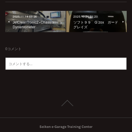
2025.11.14 08:26
2025.10.24 01:20
JetCleanTronic2×Chassis
ソフト９９ G´zox ガード
Dynamometer
グレイズ
0
コメント
Seiken e‐Garage Training Center