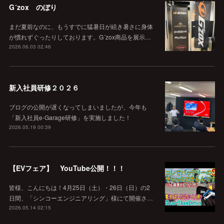
G´zox のぼり
まだ夏前なのに、もうすでに猛暑日が続き暑さに身体
が慣れずぐったりしております。G´zox商品を展示…
2026.06.03 02:46
新入社員研修２０２６
ブログの公開が遅くなってしまいましたが、今年も
「新入社員e-Garage研修」を実施しました！
2026.05.19 00:39
【EVフェア】 YouTube公開！！！
皆様、こんにちは！4月25日（土）・26日（日）の2
日間、「シンコーエンジニアリング」様にて開催さ…
2026.05.14 02:15