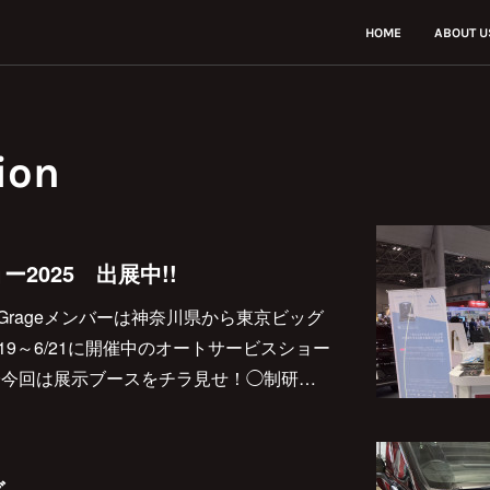
HOME
ABOUT U
ion
2025 出展中!!
)e-Grageメンバーは神奈川県から東京ビッグ
19～6/21に開催中のオートサービスショー
す✨今回は展示ブースをチラ見せ！◯制研…
グ