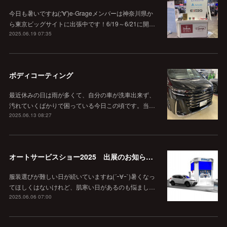
今日も暑いですね(;'∀')e-Grageメンバーは神奈川県か
ら東京ビッグサイトに出張中です！6/19～6/21に開…
2025.06.19 07:35
ボディコーティング
最近休みの日は雨が多くて、自分の車が洗車出来ず、
汚れていくばかりで困っている今日この頃です。当…
2025.06.13 08:27
オートサービスショー2025 出展のお知らせ！
服装選びが難しい日が続いていますね(´ｰ∀ｰ`)暑くなっ
てほしくはないけれど、肌寒い日があるのも悩まし…
2025.06.06 07:00